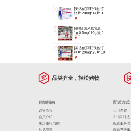
[美达信]阿托伐他汀
4
钙片 20mg*14片 3
盒装
￥
[澳能] 卤米松乳膏
5
1g:0.5mg*10g/盒 1
盒装
￥
[美达信]阿托伐他汀
6
钙片 20mg*28片 10
盒装
￥
品类齐全，轻松购物
购物指南
配送方式
购物流程
上门自提
会员介绍
211限时达
生活旅行/团购
配送服务查
常见问题
配送费收取