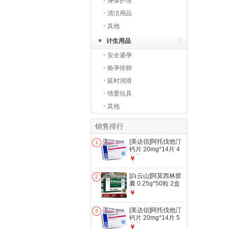
身体护理
清洁用品
其他
计生用品
安全避孕
验孕排卵
延时润滑
情爱玩具
其他
销售排行
[美达信]阿托伐他汀
1
钙片 20mg*14片 4
盒装
￥
[白云山]阿莫西林胶
2
囊 0.25g*50粒 2盒
装
￥
[美达信]阿托伐他汀
3
钙片 20mg*14片 5
盒装
￥