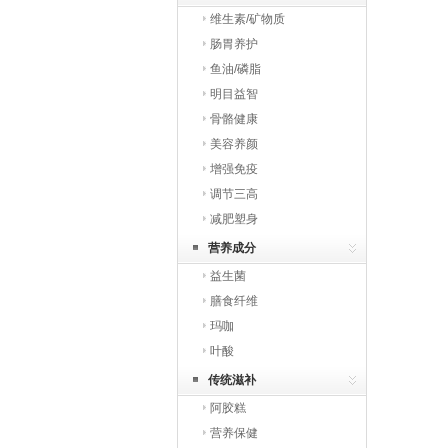
维生素/矿物质
肠胃养护
鱼油/磷脂
明目益智
骨骼健康
美容养颜
增强免疫
调节三高
减肥塑身
营养成分
益生菌
膳食纤维
玛咖
叶酸
传统滋补
阿胶糕
营养保健