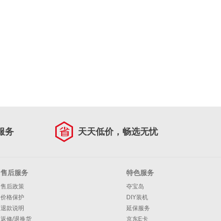
服务
天天低价，畅选无忧
售后服务
特色服务
售后政策
夺宝岛
价格保护
DIY装机
退款说明
延保服务
返修/退换货
京东E卡