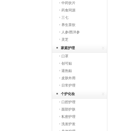
中药饮片
药食同源
三七
养生茶饮
人参/西洋参
灵芝
家庭护理
口罩
创可贴
退热贴
皮肤外用
日常护理
个护化妆
口腔护理
面部护肤
私密护理
洗发护发