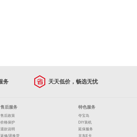
服务
天天低价，畅选无忧
售后服务
特色服务
售后政策
夺宝岛
价格保护
DIY装机
退款说明
延保服务
返修/退换货
京东E卡