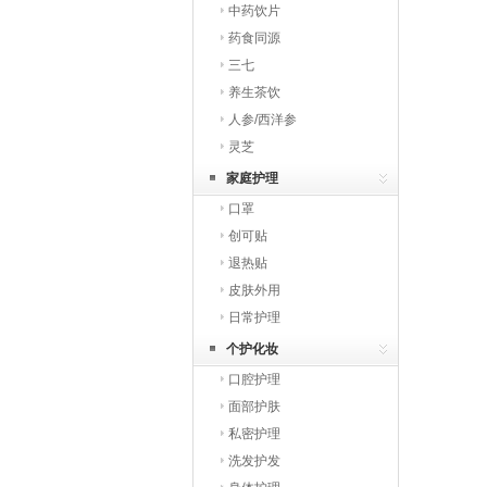
中药饮片
药食同源
三七
养生茶饮
人参/西洋参
灵芝
家庭护理
口罩
创可贴
退热贴
皮肤外用
日常护理
个护化妆
口腔护理
面部护肤
私密护理
洗发护发