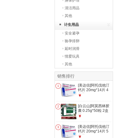
身体护理
清洁用品
其他
计生用品
安全避孕
验孕排卵
延时润滑
情爱玩具
其他
销售排行
[美达信]阿托伐他汀
1
钙片 20mg*14片 4
盒装
￥
[白云山]阿莫西林胶
2
囊 0.25g*50粒 2盒
装
￥
[美达信]阿托伐他汀
3
钙片 20mg*14片 5
盒装
￥