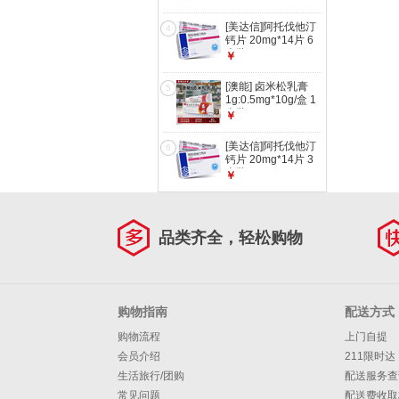
[美达信]阿托伐他汀
4
钙片 20mg*14片 6
盒装
￥
[澳能] 卤米松乳膏
5
1g:0.5mg*10g/盒 1
盒装
￥
[美达信]阿托伐他汀
6
钙片 20mg*14片 3
盒装
￥
品类齐全，轻松购物
购物指南
配送方式
购物流程
上门自提
会员介绍
211限时达
生活旅行/团购
配送服务查
常见问题
配送费收取