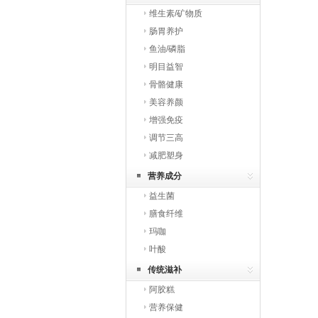
维生素/矿物质
肠胃养护
鱼油/磷脂
明目益智
骨骼健康
美容养颜
增强免疫
调节三高
减肥塑身
营养成分
益生菌
膳食纤维
玛咖
叶酸
传统滋补
阿胶糕
营养保健