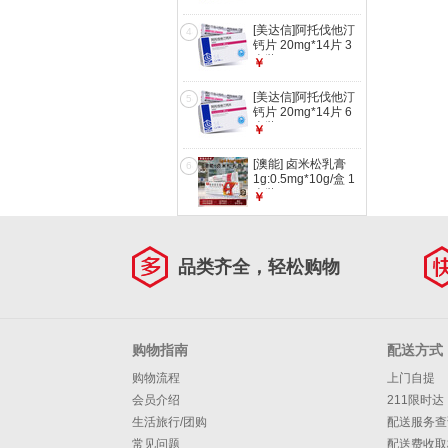
[美达信]阿托伐他汀
4
钙片 20mg*14片 3
盒装
￥
[美达信]阿托伐他汀
5
钙片 20mg*14片 6
盒装
￥
[澳能] 卤米松乳膏
6
1g:0.5mg*10g/盒 1
盒装
￥
品类齐全，轻松购物
购物指南
配送方式
购物流程
上门自提
会员介绍
211限时达
生活旅行/团购
配送服务查
常见问题
配送费收取