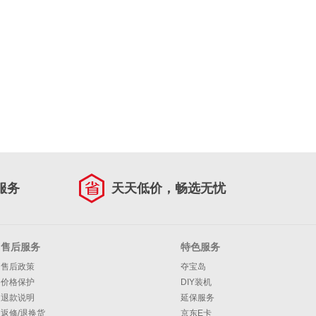
服务
天天低价，畅选无忧
售后服务
特色服务
售后政策
夺宝岛
价格保护
DIY装机
退款说明
延保服务
返修/退换货
京东E卡