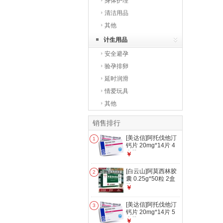
身体护理
清洁用品
其他
计生用品
安全避孕
验孕排卵
延时润滑
情爱玩具
其他
销售排行
[美达信]阿托伐他汀
1
钙片 20mg*14片 4
盒装
￥
[白云山]阿莫西林胶
2
囊 0.25g*50粒 2盒
装
￥
[美达信]阿托伐他汀
3
钙片 20mg*14片 5
盒装
￥