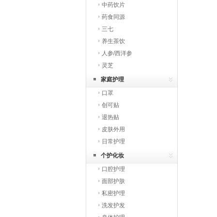
中药饮片
药食同源
三七
养生茶饮
人参/西洋参
灵芝
家庭护理
口罩
创可贴
退热贴
皮肤外用
日常护理
个护化妆
口腔护理
面部护肤
私密护理
洗发护发