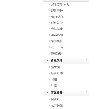
维生素/矿物质
肠胃养护
鱼油/磷脂
明目益智
骨骼健康
美容养颜
增强免疫
调节三高
减肥塑身
营养成分
益生菌
膳食纤维
玛咖
叶酸
传统滋补
阿胶糕
营养保健